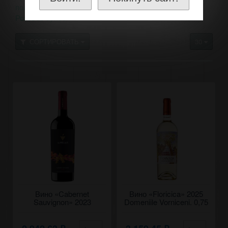
полусладкое
Розовое полусухое
Розовое сладкое
Розовое сухое
СОРТИРОВАТЬ
30
Вино «Cabernet
Вино «Floricica» 2025
Sauvignon» 2023
Domeniile Vorniceni. 0,75
Aurelius. 0,75