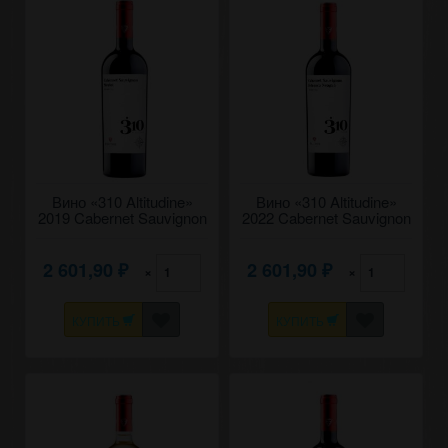
Вино «310 Altitudine»
Вино «310 Altitudine»
2019 Cabernet Sauvignon
2022 Cabernet Sauvignon
- Merlot, Fautor. 0,75
- Feteasca Neagra,
Fautor. 0,75
2 601,90
2 601,90
×
×
₽
₽
КУПИТЬ
КУПИТЬ