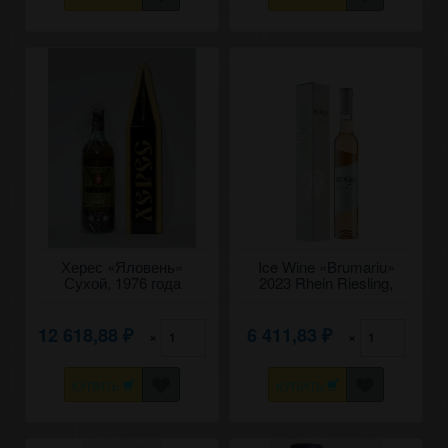
Херес «Яловень»
Ice Wine «Brumariu»
Сухой, 1976 года
2023 Rhein Riesling,
урожая. 0,7
Carlevana. 0,375
12 618,88
6 411,83
×
×
₽
₽
КУПИТЬ
КУПИТЬ