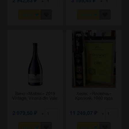
2 942,63
3 159,45
×
×
₽
₽
КУПИТЬ
КУПИТЬ
Вино «Malbec» 2019
Херес «Яловень»
Vintage, Vinaria din Vale.
Крепкий, 1980 года
0,75
урожая. 0,7
2 979,50
11 249,07
×
×
₽
₽
КУПИТЬ
КУПИТЬ