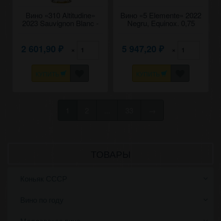
Вино «310 Altitudine»
Вино «5 Elemente» 2022
2023 Sauvignon Blanc -
Negru, Equinox. 0,75
Aligote, Fautor. 0,75
2 601,90
5 947,20
×
×
₽
₽
КУПИТЬ
КУПИТЬ
1
2
...
33
→
ТОВАРЫ
Коньяк СССР
Вино по году
Молдавское вино