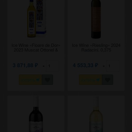
Ice Wine «Floare de Dor»
Ice Wine «Riesling» 2024
2023 Muscat Ottonel &
Radacini. 0,375
Traminer, Bostavan. 0,5
3 871,88
4 553,33
×
×
₽
₽
КУПИТЬ
КУПИТЬ