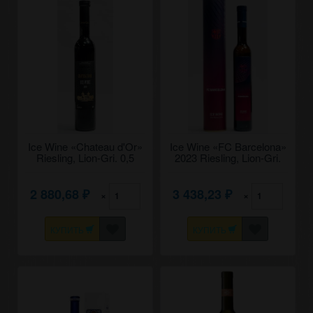
Ice Wine «Chateau d'Or»
Ice Wine «FC Barcelona»
Riesling, Lion-Gri. 0,5
2023 Riesling, Lion-Gri.
0,375
2 880,68
3 438,23
×
×
₽
₽
КУПИТЬ
КУПИТЬ