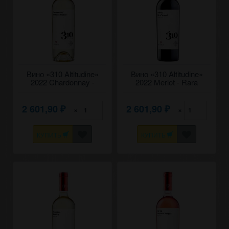
Вино «310 Altitudine»
Вино «310 Altitudine»
2022 Chardonnay -
2022 Merlot - Rara
Feteasca Regala, Fautor.
Neagra, Fautor. 0,75
0,75
2 601,90
2 601,90
×
×
₽
₽
КУПИТЬ
КУПИТЬ